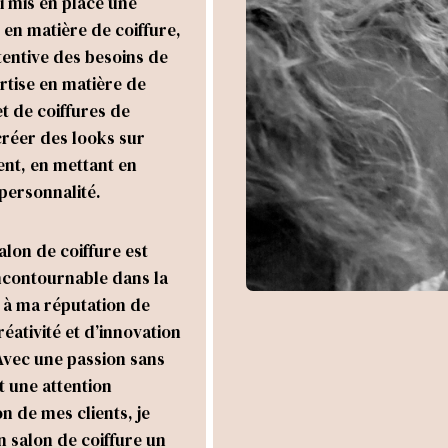
ai mis en place une
en matière de coiffure,
tentive des besoins de
rtise en matière de
t de coiffures de
réer des looks sur
nt, en mettant en
 personnalité.
alon de coiffure est
ncontournable dans la
 à ma réputation de
éativité et d’innovation
 Avec une passion sans
t une attention
on de mes clients, je
n salon de coiffure un